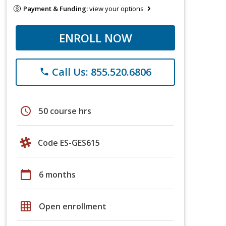
Payment & Funding:
view your options
ENROLL NOW
Call Us: 855.520.6806
phone
schedule
50 course hrs
Code ES-GES615
calendar_today
6 months
grid_on
Open enrollment