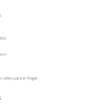
o
ados
sico
s útiles para el Hogar
s