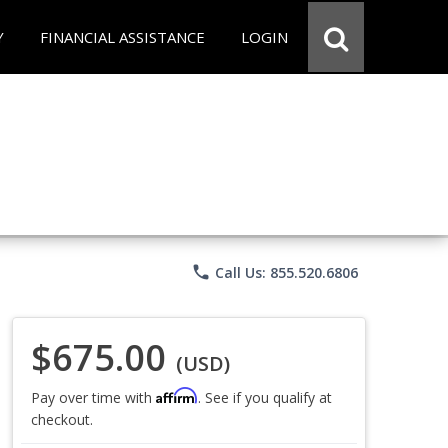
Y
FINANCIAL ASSISTANCE
LOGIN
phone
Call Us: 855.520.6806
$675.00
(USD)
Affirm
Pay over time with
. See if you qualify at
checkout.