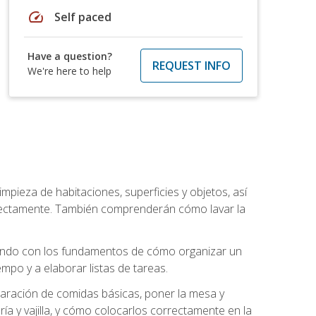
speed
Self paced
Have a question?
REQUEST INFO
We're here to help
mpieza de habitaciones, superficies y objetos, así
rrectamente. También comprenderán cómo lavar la
zando con los fundamentos de cómo organizar un
mpo y a elaborar listas de tareas.
eparación de comidas básicas, poner la mesa y
ría y vajilla, y cómo colocarlos correctamente en la