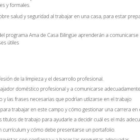
s y formales.
bre salud y seguridad al trabajar en una casa, para estar pre
del programa Ama de Casa Bilingüe aprenderán a comunicarse en 
es útiles
sión de la limpieza y el desarrollo profesional.
bajador doméstico profesional y a comunicarse adecuadament
 y las frases necesarias que podrìan utlizarse en el trabajo
para trabajar en este campo y cómo gestionar una carrera en e
 títulos de trabajo para ayudarle a decidir cuál es el más adec
 currículum y cómo debe presentarse un portafolio.
trevistas con confianza y a hacer las preguntas adecuadas.