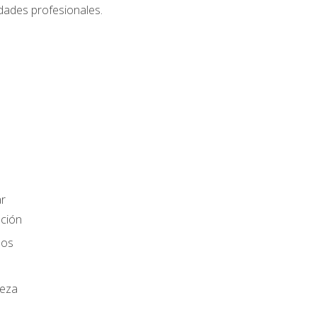
dades profesionales.
r
ación
los
ieza