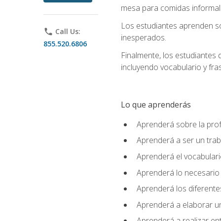
mesa para comidas informale
Los estudiantes aprenden so
phone
Call Us:
inesperados.
855.520.6806
Finalmente, los estudiantes 
incluyendo vocabulario y fras
Lo que aprenderás
Aprenderá sobre la profe
Aprenderá a ser un tra
Aprenderá el vocabulario
Aprenderá lo necesario 
Aprenderá los diferentes
Aprenderá a elaborar un
Aprenderá a realizar en