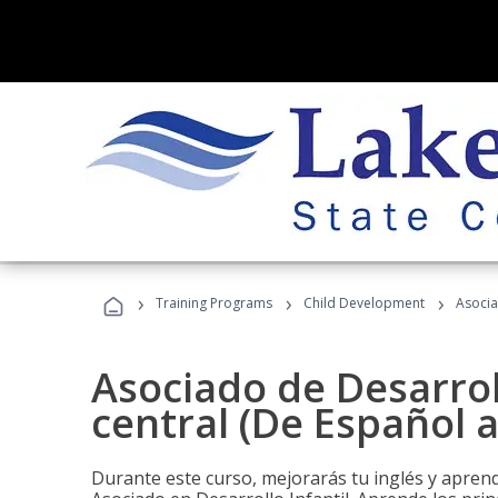
›
›
›
Training Programs
Child Development
Asocia
Asociado de Desarroll
central (De Español a
Durante este curso, mejorarás tu inglés y aprend