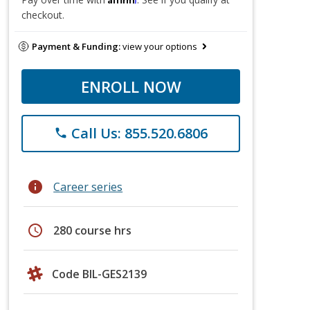
checkout.
Payment & Funding:
view your options
ENROLL NOW
Call Us: 855.520.6806
phone
info
Career series
schedule
280 course hrs
Code BIL-GES2139