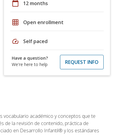
calendar_today
12 months
grid_on
Open enrollment
speed
Self paced
Have a question?
REQUEST INFO
We're here to help
rás vocabulario académico y conceptos que te
s de la revisión de contenido, práctica de
iado en Desarrollo Infantil® y los estándares