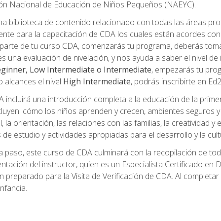
ción Nacional de Educación de Niños Pequeños (NAEYC).
a biblioteca de contenido relacionado con todas las áreas pr
te para la capacitación de CDA los cuales están acordes con l
parte de tu curso CDA, comenzarás tu programa, deberás toma
s una evaluación de nivelación, y nos ayuda a saber el nivel de 
ginner, Low Intermediate o Intermediate
, empezarás tu pro
o alcances el nivel
High Intermediate
, podrás inscribirte en Ed
incluirá una introducción completa a la educación de la prime
cluyen: cómo los niños aprenden y crecen, ambientes seguros y sa
 la orientación, las relaciones con las familias, la creatividad y
s de estudio y actividades apropiadas para el desarrollo y la cul
 paso, este curso de CDA culminará con la recopilación de toda
mentación del instructor, quien es un Especialista Certificado e
preparado para la Visita de Verificación de CDA. Al completar el
nfancia.