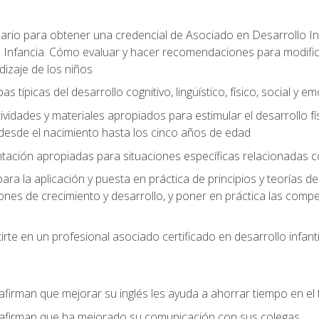
ario para obtener una credencial de Asociado en Desarrollo Inf
 Infancia. Cómo evaluar y hacer recomendaciones para modificar 
dizaje de los niños
as típicas del desarrollo cognitivo, lingüístico, físico, social y e
ividades y materiales apropiados para estimular el desarrollo físic
desde el nacimiento hasta los cinco años de edad
entación apropiadas para situaciones específicas relacionadas 
ra la aplicación y puesta en práctica de principios y teorías de
nes de crecimiento y desarrollo, y poner en práctica las compe
rte en un profesional asociado certificado en desarrollo infanti
afirman que mejorar su inglés les ayuda a ahorrar tiempo en el 
 afirman que ha mejorado su comunicación con sus colegas