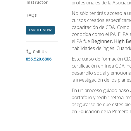
Instructor
profesionales de la Asocia
No sólo tendrás acceso a un
FAQs
cursos creados específicamen
capacitación de CDA. Como 
ENROLL NOW
conocida como el PA. El PA e
el PA fue
Beginner, High Be
habilidades de inglés. Cuand
phone
Call Us:
Este curso de formación CDA 
855.520.6806
certificación en línea CDA in
desarrollo social y emocional,
la investigación de los plane
En un proceso guiado paso a
portafolio y recibir retroali
asegurarse de que estés bien 
en Educación de la Primera I