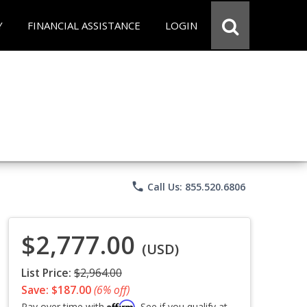
Y
FINANCIAL ASSISTANCE
LOGIN
phone
Call Us: 855.520.6806
$2,777.00
(USD)
List Price:
$2,964.00
Save: $187.00
(6% off)
Affirm
Pay over time with
. See if you qualify at